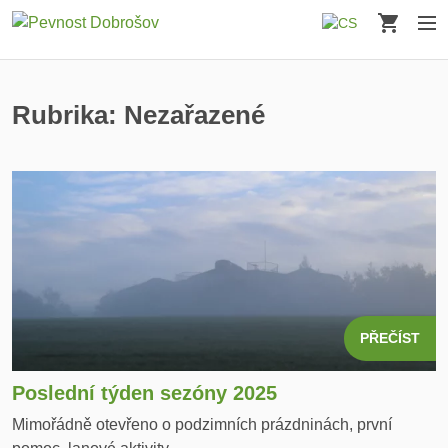
Košík
Me
Rubrika:
Nezařazené
PŘEČÍST
Poslední týden sezóny 2025
Mimořádně otevřeno o podzimních prázdninách, první