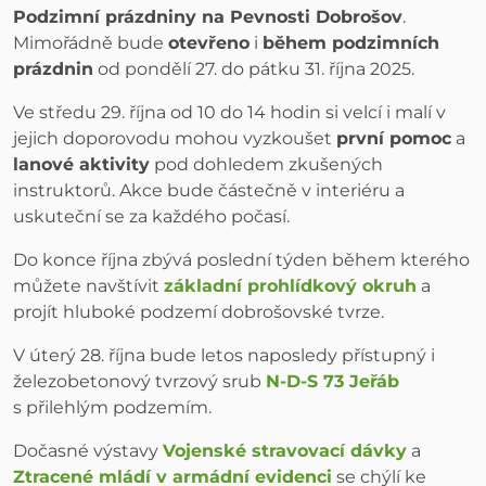
Podzimní prázdniny na Pevnosti Dobrošov
.
Mimořádně bude
otevřeno
i
během podzimních
prázdnin
od pondělí 27. do pátku 31. října 2025.
Ve středu 29. října od 10 do 14 hodin si velcí i malí v
jejich doporovodu mohou vyzkoušet
první pomoc
a
lanové aktivity
pod dohledem zkušených
instruktorů. Akce bude částečně v interiéru a
uskuteční se za každého počasí.
Do konce října zbývá poslední týden během kterého
můžete navštívit
základní prohlídkový okruh
a
projít hluboké podzemí dobrošovské tvrze.
V úterý 28. října bude letos naposledy přístupný i
železobetonový tvrzový srub
N-D-S 73 Jeřáb
s přilehlým podzemím.
Dočasné výstavy
Vojenské stravovací dávky
a
Ztracené mládí v armádní evidenci
se chýlí ke