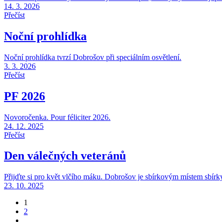
14. 3. 2026
Přečíst
Noční prohlídka
Noční prohlídka tvrzí Dobrošov při speciálním osvětlení.
3. 3. 2026
Přečíst
PF 2026
Novoročenka. Pour féliciter 2026.
24. 12. 2025
Přečíst
Den válečných veteránů
Přijďte si pro květ vlčího máku. Dobrošov je sbírkovým místem sbírky
23. 10. 2025
Stránkování
1
2
příspěvků
…