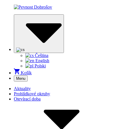
Čeština
English
Polski
Košík
Menu
Aktuality
Prohlídkové okruhy
Otevírací doba