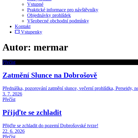
Vstupné
Praktické informace pro návštěvníky
Objednávky prohlídek
Všeobecné obchodní podmínky
Kontakt
Vstupenky
Autor:
mermar
Přečíst
Zatmění Slunce na Dobrošově
Přednáška, pozorování zatmění slunce, večerní prohlídka, Perseidy, n
3. 7. 2026
Přečíst
Přijďte se zchladit
Přijďte se zchladit do pozemí Dobrošovské tvrze!
22. 6. 2026
Přečíst