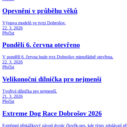
Opevnění v průběhu věků
Výstava modelů ve tvrzi Dobrošov.
22. 3. 2026
Přečíst
Pondělí 6. června otevřeno
V pondělí 6. června bude tvrz Dobrošov mimořádně otevřena.
22. 3. 2026
Přečíst
Velikonoční dílnička pro nejmenší
Tvořivá dílnička pro nejmenší.
21. 3. 2026
Přečíst
Extreme Dog Race Dobrošov 2026
Extrémní překážkový závod dvojic člověk-pes, kde týmy zdolávají pří