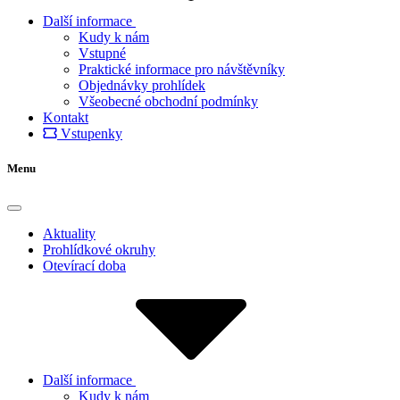
Další informace
Kudy k nám
Vstupné
Praktické informace pro návštěvníky
Objednávky prohlídek
Všeobecné obchodní podmínky
Kontakt
Vstupenky
Menu
Aktuality
Prohlídkové okruhy
Otevírací doba
Další informace
Kudy k nám