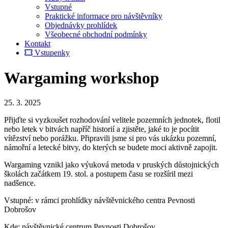
Vstupné
Praktické informace pro návštěvníky
Objednávky prohlídek
Všeobecné obchodní podmínky
Kontakt
Vstupenky
Wargaming workshop
25. 3. 2025
Přijďte si vyzkoušet rozhodování velitele pozemních jednotek, flotil
nebo letek v bitvách napříč historií a zjistěte, jaké to je pocítit
vítězství nebo porážku. Připravili jsme si pro vás ukázku pozemní,
námořní a letecké bitvy, do kterých se budete moci aktivně zapojit.
Wargaming vznikl jako výuková metoda v pruských důstojnických
školách začátkem 19. stol. a postupem času se rozšíril mezi
nadšence.
Vstupné: v rámci prohlídky návštěvnického centra Pevnosti
Dobrošov
Kde: návštěvnické centrum Pevnosti Dobrošov