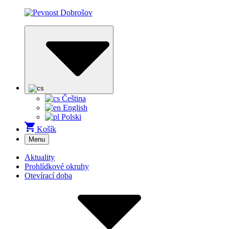
Čeština
English
Polski
Košík
Menu
Aktuality
Prohlídkové okruhy
Otevírací doba