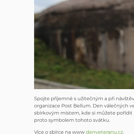
Spojte příjemné s užitečným a při návště
organizace Post Bellum. Den válečných vete
sbírkovým místem, kde si můžete pořídit
proto symbolem tohoto svátku.
Více o sbírce na www
denveteranu.cz
.