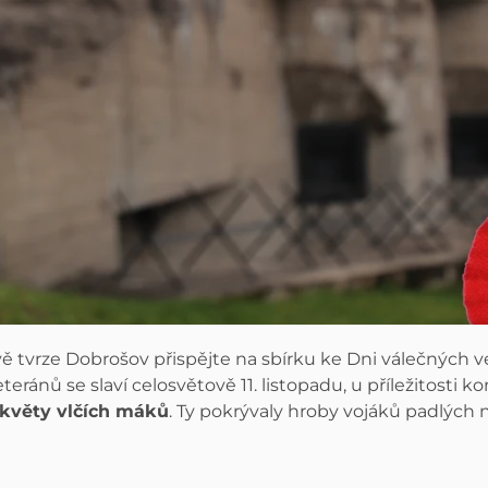
vě tvrze Dobrošov přispějte na sbírku ke Dni válečných 
ránů se slaví celosvětově 11. listopadu, u příležitosti ko
květy vlčích máků
. Ty pokrývaly hroby vojáků padlých n